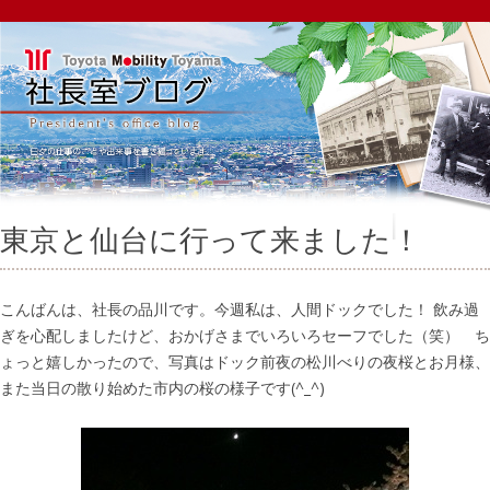
東京と仙台に行って来ました！
こんばんは、社長の品川です。今週私は、人間ドックでした！ 飲み過
ぎを心配しましたけど、おかげさまでいろいろセーフでした（笑） ち
ょっと嬉しかったので、写真はドック前夜の松川べりの夜桜とお月様、
また当日の散り始めた市内の桜の様子です(^_^)