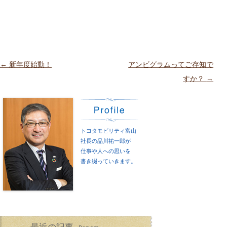
投稿ナビゲーション
←
新年度始動！
アンビグラムってご存知で
すか？
→
トヨタモビリティ富山
社長の品川祐一郎が
仕事や人への思いを
書き綴っていきます。
最近の記事