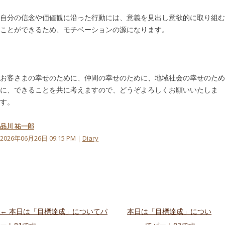
自分の信念や価値観に沿った行動には、意義を見出し意欲的に取り組む
ことができるため、モチベーションの源になります。
お客さまの幸せのために、仲間の幸せのために、地域社会の幸せのため
に、できることを共に考えますので、どうぞよろしくお願いいたしま
す。
品川 祐一郎
2026年06月26日 09:15 PM｜
Diary
投稿ナビゲーション
←
本日は「目標達成」についてパ
本日は「目標達成」につい