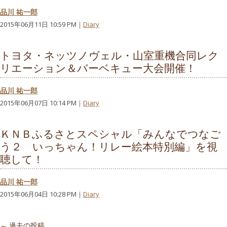
品川 祐一郎
2015年06月11日 10:59 PM｜
Diary
トヨタ・ネッツノヴェル・山室重機合同レク
リエーション＆バーベキュー大会開催！
品川 祐一郎
2015年06月07日 10:14 PM｜
Diary
ＫＮＢふるさとスペシャル「みんなでつなご
う２ いっちゃん！リレー絵本特別編」を視
聴して！
品川 祐一郎
2015年06月04日 10:28 PM｜
Diary
投稿ナビゲーション
←
過去の投稿