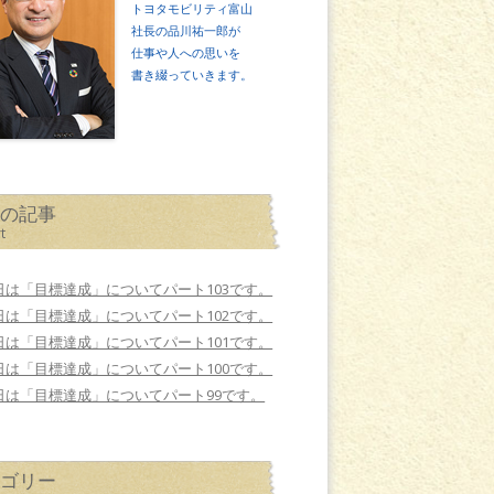
トヨタモビリティ富山
社長の品川祐一郎が
仕事や人への思いを
書き綴っていきます。
近の記事
t
日は「目標達成」についてパート103です。
日は「目標達成」についてパート102です。
日は「目標達成」についてパート101です。
日は「目標達成」についてパート100です。
日は「目標達成」についてパート99です。
テゴリー