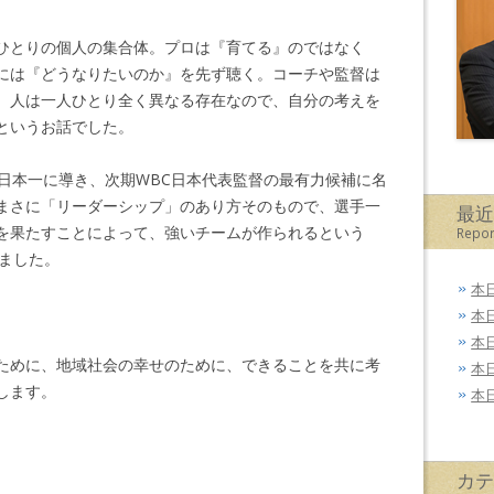
ひとりの個人の集合体。プロは『育てる』のではなく
には『どうなりたいのか』を先ず聴く。コーチや監督は
。人は一人ひとり全く異なる存在なので、自分の考えを
というお話でした。
の日本一に導き、次期WBC日本代表監督の最有力候補に名
まさに「リーダーシップ」のあり方そのもので、選手一
最
を果たすことによって、強いチームが作られるという
Repor
きました。
本
本
本
ために、地域社会の幸せのために、できることを共に考
本
します。
本
カ