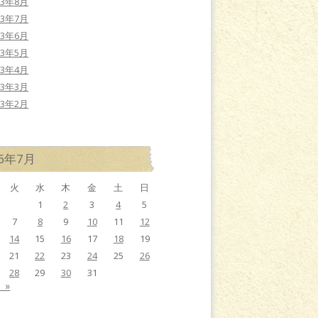
13年8月
13年7月
13年6月
13年5月
13年4月
13年3月
13年2月
26年7月
火
水
木
金
土
日
1
2
3
4
5
7
8
9
10
11
12
14
15
16
17
18
19
21
22
23
24
25
26
28
29
30
31
 »