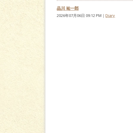
品川 祐一郎
2026年07月06日 09:12 PM｜
Diary